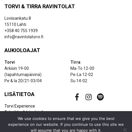
TORVI & TIRRA RAVINTOLAT
Loviisankatu 8
15110 Lahti
+358 40 755 1939
info@ravintolatorvi.fi
AUKIOLOAJAT
Torvi
Tirra
Arkisin 19-00
Ma-To 12-00
(tapahtumapäivinä)
Pe-La 12-02
Pe & la 20/21-03/04
Su 14-02
LISÄTIETOA
Torvi Experience
Tekniikka & bändi-info
Ravintolapalvelut
We use cookies to ensure that we give you the best
experience on our website. If you continue to use this site we
Uutiskirje
will assume that you are happy with it.
Yhteystiedot