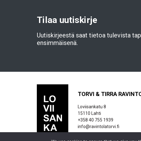
Tilaa uutiskirje
Uutiskirjeestä saat tietoa tulevista t
ensimmäisenä.
TORVI & TIRRA RAVINT
Loviisankatu 8
15110 Lahti
+358 40 755 1939
info@ravintolatorvi.fi