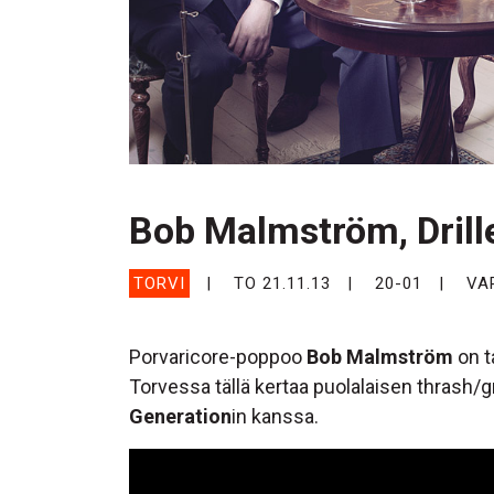
Bob Malmström, Drill
TORVI
TO 21.11.13
20-01
VA
Porvaricore-poppoo
Bob Malmström
on t
Torvessa tällä kertaa puolalaisen thrash/
Generation
in kanssa.