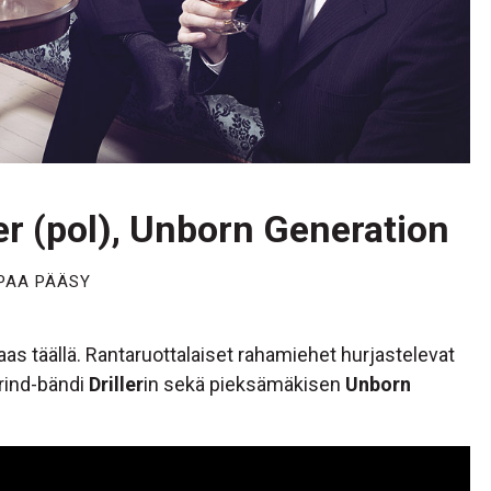
er (pol), Unborn Generation
PAA PÄÄSY
aas täällä. Rantaruottalaiset rahamiehet hurjastelevat
grind-bändi
Driller
in sekä pieksämäkisen
Unborn