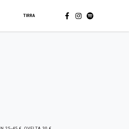
TIRRA
N 25-45 €
, OVELTA 30 €