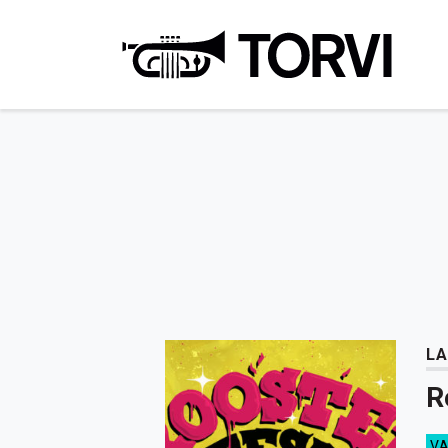
Ravin
LA
R
V