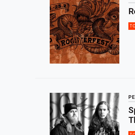
R
TO
PE
S
T
TO