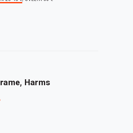
 Frame, Harms
K