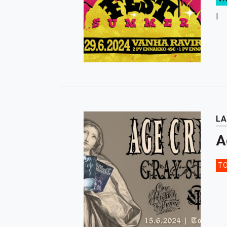
LA
A
TO