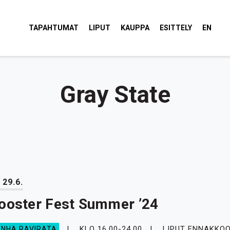
tola Torvi
TAPAHTUMAT
LIPUT
KAUPPA
ESITTELY
EN
Gray State
 29.6.
ooster Fest Summer ’24
KLO 16.00-24.00
LIPUT ENNAKKOO
ANHA RAVIRATA