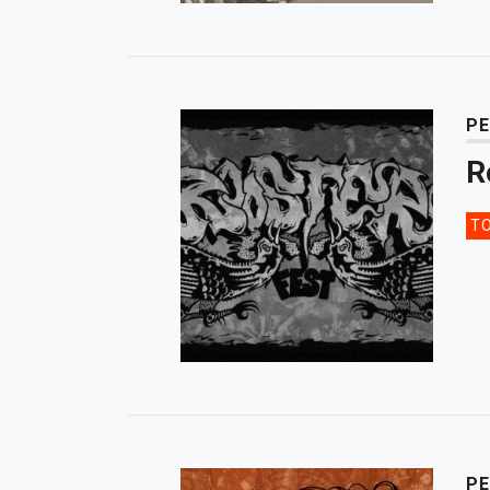
PE
R
TO
PE