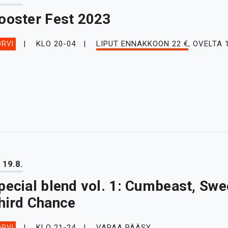
ooster Fest 2023
KLO 20-04
LIPUT ENNAKKOON 22 €
, OVELTA 
RVI
 19.8.
pecial blend vol. 1: Cumbeast, Swee
hird Chance
KLO 21-24
VAPAA PÄÄSY
RVI