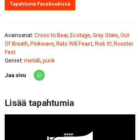
Tapahtuma Facebookissa
Avainsanat:
Cross to Bear
,
Ecotage
,
Gray State
,
Out
Of Breath
,
Pinkwave
,
Rats Will Feast
,
Risk It!
,
Rooster
Fest
Genret:
metalli
,
punk
Jaa sivu
Share via Whatsapp
Lisää tapahtumia