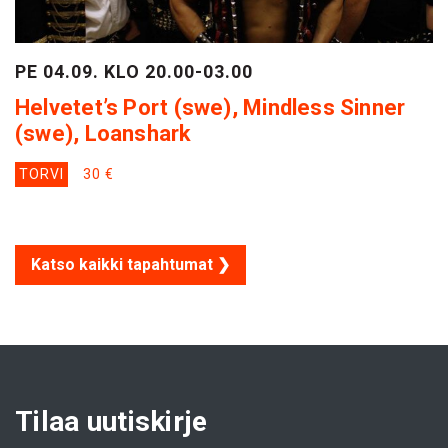
PE 04.09. KLO 20.00-03.00
Helvetet’s Port (swe), Mindless Sinner
(swe), Loanshark
TORVI
30 €
Katso kaikki tapahtumat ❯
Tilaa uutiskirje