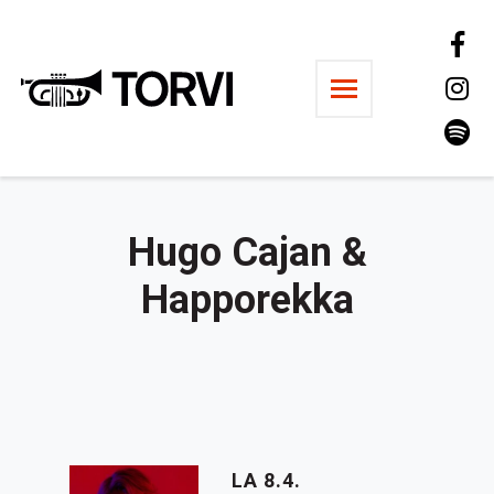
Ravintola Torvi
Hugo Cajan &
Happorekka
LA 8.4.