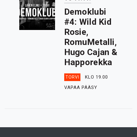
Demoklubi
#4: Wild Kid
Rosie,
RomuMetalli,
Hugo Cajan &
Happorekka
KLO 19.00
TORVI
VAPAA PÄÄSY