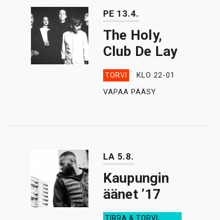
PE 13.4.
The Holy,
Club De Lay
KLO 22-01
TORVI
VAPAA PÄÄSY
LA 5.8.
Kaupungin
äänet ’17
TIRRA & TORVI,