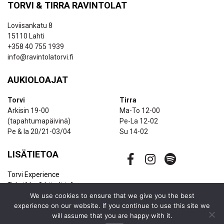
TORVI & TIRRA RAVINTOLAT
Loviisankatu 8
15110 Lahti
+358 40 755 1939
info@ravintolatorvi.fi
AUKIOLOAJAT
Torvi
Tirra
Arkisin 19-00
Ma-To 12-00
(tapahtumapäivinä)
Pe-La 12-02
Pe & la 20/21-03/04
Su 14-02
LISÄTIETOA
Torvi Experience
Tekniikka & bändi-info
Ravintolapalvelut
We use cookies to ensure that we give you the best
experience on our website. If you continue to use this site we
Uutiskirje
will assume that you are happy with it.
Yhteystiedot