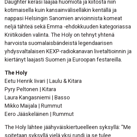
Daughter keräsi laajaa huomiota ja kiitosta niin
kotimaisella kuin kansainväliselläkin kentällä ja
nappasi Helsingin Sanomien arvioinnista komeat
neljä tähteä sekä Emma -ehdokkuuden kategoriassa
Kriitikoiden valinta. The Holy on tehnyt yhtenä
harvoista suomalaisbändeistä legendaarisen
yhdysvaltalaisen KEXP-radiokanavan livetaltioinnin ja
kiertänyt laajasti Suomen ja Euroopan festareilla.
The Holy
Eetu Henrik Iivari | Laulu & Kitara
Pyry Peltonen | Kitara
Laura Kangasniemi | Basso
Mikko Maijala | Rummut
Eero Jääskeläinen | Rummut
The Holy lähtee jäähyväiskiertueelleen syksyllä: “Me
soitetaan syksyllä vielä yksi rundi ja se tulee