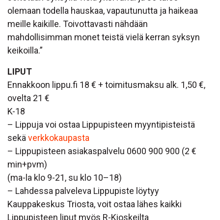
olemaan todella hauskaa, vapautunutta ja haikeaa
meille kaikille. Toivottavasti nähdään
mahdollisimman monet teistä vielä kerran syksyn
keikoilla.”
LIPUT
Ennakkoon lippu.fi 18 € + toimitusmaksu alk. 1,50 €,
ovelta 21 €
K-18
– Lippuja voi ostaa Lippupisteen myyntipisteistä
sekä
verkkokaupasta
– Lippupisteen asiakaspalvelu 0600 900 900 (2 €
min+pvm)
(ma-la klo 9-21, su klo 10–18)
– Lahdessa palveleva Lippupiste löytyy
Kauppakeskus Triosta, voit ostaa lähes kaikki
Lippupisteen liput myös R-Kioskeilta