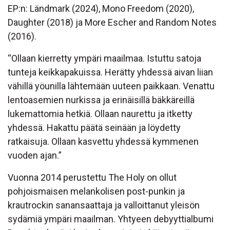
EP:n: Ländmark (2024), Mono Freedom (2020),
Daughter (2018) ja More Escher and Random Notes
(2016).
“Ollaan kierretty ympäri maailmaa. Istuttu satoja
tunteja keikkapakuissa. Herätty yhdessä aivan liian
vähillä yöunilla lähtemään uuteen paikkaan. Venattu
lentoasemien nurkissa ja erinäisillä bäkkäreillä
lukemattomia hetkiä. Ollaan naurettu ja itketty
yhdessä. Hakattu päätä seinään ja löydetty
ratkaisuja. Ollaan kasvettu yhdessä kymmenen
vuoden ajan.”
Vuonna 2014 perustettu The Holy on ollut
pohjoismaisen melankolisen post-punkin ja
krautrockin sanansaattaja ja valloittanut yleisön
sydämiä ympäri maailman. Yhtyeen debyyttialbumi