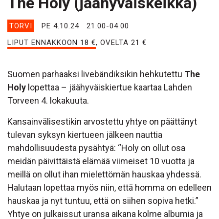
The Holy (jäähyväiskeikka)
TORVI
PE 4.10.24
21.00-04.00
LIPUT ENNAKKOON 18 €
, OVELTA 21 €
Suomen parhaaksi livebändiksikin hehkutettu
The
Holy
lopettaa – jäähyväiskiertue kaartaa Lahden
Torveen 4. lokakuuta.
Kansainvälisestikin arvostettu yhtye on päättänyt
tulevan syksyn kiertueen jälkeen nauttia
mahdollisuudesta pysähtyä: “Holy on ollut osa
meidän päivittäistä elämää viimeiset 10 vuotta ja
meillä on ollut ihan mielettömän hauskaa yhdessä.
Halutaan lopettaa myös niin, että homma on edelleen
hauskaa ja nyt tuntuu, että on siihen sopiva hetki.”
Yhtye on julkaissut uransa aikana kolme albumia ja