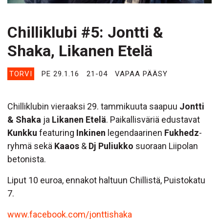
Chilliklubi #5: Jontti &
Shaka, Likanen Etelä
TORVI
PE 29.1.16
21-04
VAPAA PÄÄSY
Chilliklubin vieraaksi 29. tammikuuta saapuu
Jontti
& Shaka
ja
Likanen Etelä
. Paikallisväriä edustavat
Kunkku
featuring
Inkinen
legendaarinen
Fukhedz
-
ryhmä sekä
Kaaos
&
Dj Puliukko
suoraan Liipolan
betonista.
Liput 10 euroa, ennakot haltuun Chillistä, Puistokatu
7.
www.facebook.com/jonttishaka