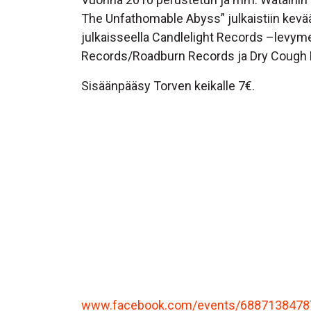
The Unfathomable Abyss” julkaistiin kevää
julkaisseella Candlelight Records –levymer
Records/Roadburn Records ja Dry Cough 
Sisäänpääsy Torven keikalle 7€.
www.facebook.com/events/6887138478