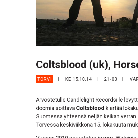
Coltsblood (uk), Hors
TORVI
KE 15.10.14
21-03
VA
Arvostetulle Candlelight Recordsille levyt
doomia soittava
Coltsblood
kiertää loka
Suomessa yhteensä neljän keikan verran. 
Torvessa keskiviikkona 15. lokakuuta mu
Vuonna 2010 perustetun ja mm. Watainin k