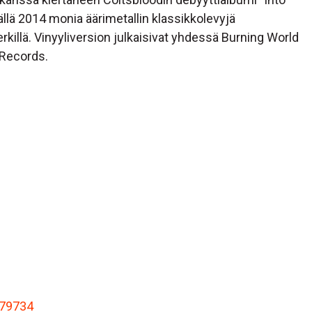
llä 2014 monia äärimetallin klassikkolevyjä
killä. Vinyyliversion julkaisivat yhdessä Burning World
Records.
79734