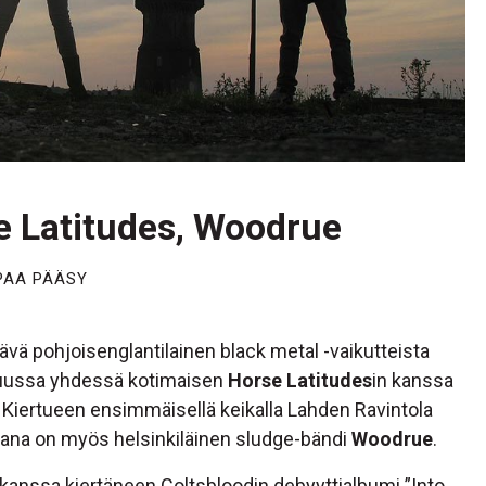
e Latitudes, Woodrue
PAA PÄÄSY
tävä pohjoisenglantilainen black metal -vaikutteista
kuussa yhdessä kotimaisen
Horse Latitudes
in kanssa
Kiertueen ensimmäisellä keikalla Lahden Ravintola
kana on myös helsinkiläinen sludge-bändi
Woodrue
.
anssa kiertäneen Coltsbloodin debyyttialbumi ”Into