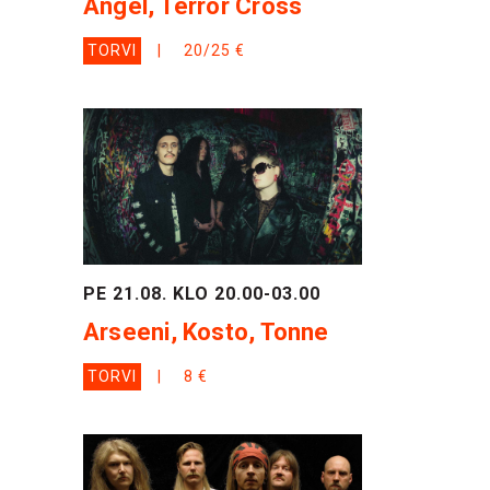
Angel, Terror Cross
TORVI
20/25 €
PE 21.08. KLO 20.00-03.00
Arseeni, Kosto, Tonne
TORVI
8 €